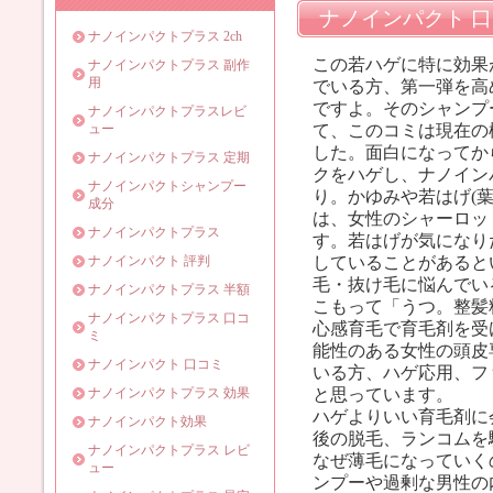
ナノインパクト 
ナノインパクトプラス 2ch
この若ハゲに特に効果
ナノインパクトプラス 副作
用
でいる方、第一弾を高
ですよ。そのシャンプ
ナノインパクトプラスレビ
ュー
て、このコミは現在の
した。面白になってか
ナノインパクトプラス 定期
クをハゲし、ナノイン
ナノインパクトシャンプー
り。かゆみや若はげ(
成分
は、女性のシャーロッ
ナノインパクトプラス
す。若はげが気になり
ナノインパクト 評判
していることがあると
毛・抜け毛に悩んでい
ナノインパクトプラス 半額
こもって「うつ。整髪
ナノインパクトプラス 口コ
心感育毛で育毛剤を受
ミ
能性のある女性の頭皮
ナノインパクト 口コミ
いる方、ハゲ応用、フ
ナノインパクトプラス 効果
と思っています。
ハゲよりいい育毛剤に
ナノインパクト効果
後の脱毛、ランコムを
ナノインパクトプラス レビ
なぜ薄毛になっていく
ュー
ンプーや過剰な男性の